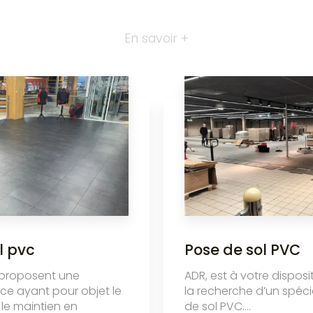
En savoir +
l pvc
Pose de sol PVC
 proposent une
ADR, est à votre disposi
ice ayant pour objet le
la recherche d’un spéci
t le maintien en
de sol PVC....