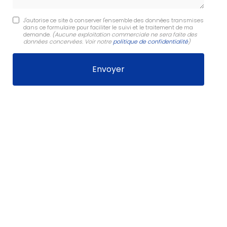
J'autorise ce site à conserver l'ensemble des données transmises
dans ce formulaire pour faciliter le suivi et le traitement de ma
demande.
(Aucune exploitation commerciale ne sera faite des
données concervées. Voir notre
politique de confidentialité
)