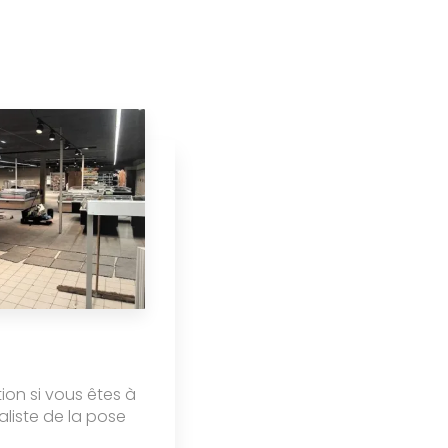
tion si vous êtes à
aliste de la pose