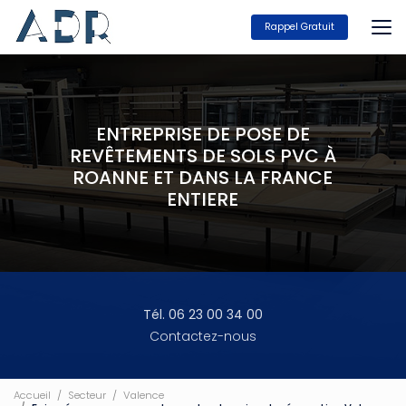
Aller
au
Rappel Gratuit
contenu
principal
ENTREPRISE DE POSE DE
REVÊTEMENTS DE SOLS PVC À
ROANNE ET DANS LA FRANCE
ENTIERE
Tél. 06 23 00 34 00
Contactez-nous
Accueil
Secteur
Valence