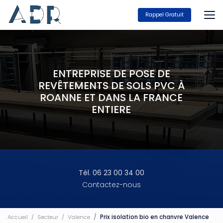
Aller
au
Rappel Gratuit
contenu
principal
ENTREPRISE DE POSE DE
REVÊTEMENTS DE SOLS PVC À
ROANNE ET DANS LA FRANCE
ENTIERE
Tél. 06 23 00 34 00
Contactez-nous
Accueil
Secteur
Valence
Prix isolation bio en chanvre Valence