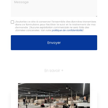
Message
J'autorise ce site à conserver l'ensemble des données transmises
dans ce formulaire pour faciliter le suivi et le traitement de ma
demande.
(Aucune exploitation commerciale ne sera faite des
données concervées. Voir notre
politique de confidentialité
)
En savoir +