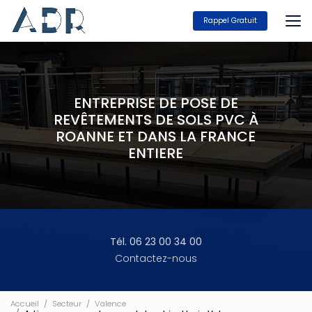
Aller
au
Rappel Gratuit
contenu
principal
ENTREPRISE DE POSE DE
REVÊTEMENTS DE SOLS PVC À
ROANNE ET DANS LA FRANCE
ENTIERE
Tél. 06 23 00 34 00
Contactez-nous
Accueil
Secteur
Valence