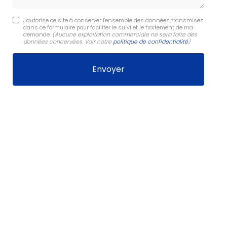
J'autorise ce site à conserver l'ensemble des données transmises
dans ce formulaire pour faciliter le suivi et le traitement de ma
demande.
(Aucune exploitation commerciale ne sera faite des
données concervées. Voir notre
politique de confidentialité
)