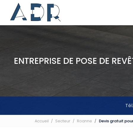
Navigation principale
Aller
au
contenu
principal
ENTREPRISE DE POSE DE REV
Tél
Accueil
Secteur
Roanne
Devis gratuit po