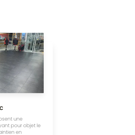
c
osent une
yant pour objet le
maintien en