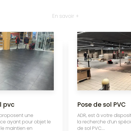
En savoir +
l pvc
Pose de sol PVC
 proposent une
ADR, est à votre disposi
ice ayant pour objet le
la recherche d’un spéci
t le maintien en
de sol PVC....