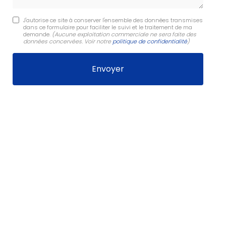
J'autorise ce site à conserver l'ensemble des données transmises
dans ce formulaire pour faciliter le suivi et le traitement de ma
demande.
(Aucune exploitation commerciale ne sera faite des
données concervées. Voir notre
politique de confidentialité
)