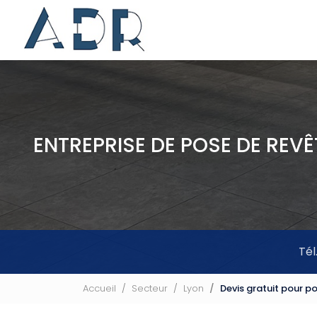
Navigation principale
Aller
au
contenu
principal
ENTREPRISE DE POSE DE REV
Tél
Accueil
Secteur
Lyon
Devis gratuit pour p