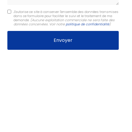
J'autorise ce site à conserver l'ensemble des données transmises
dans ce formulaire pour faciliter le suivi et le traitement de ma
demande.
(Aucune exploitation commerciale ne sera faite des
données concervées. Voir notre
politique de confidentialité
)