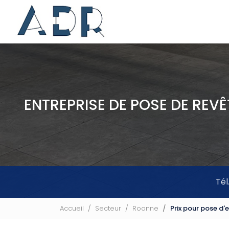
Navigation principale
Aller
au
contenu
principal
ENTREPRISE DE POSE DE REV
Tél
Accueil
Secteur
Roanne
Prix pour pose d'