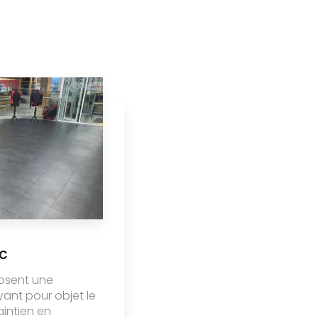
c
osent une
yant pour objet le
maintien en