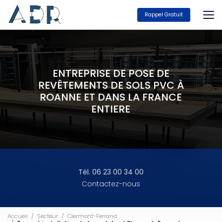
Aller
au
Rappel Gratuit
contenu
principal
ENTREPRISE DE POSE DE
REVÊTEMENTS DE SOLS PVC À
ROANNE ET DANS LA FRANCE
ENTIERE
Tél. 06 23 00 34 00
Contactez-nous
Accueil
Secteur
Clermont-Ferrand