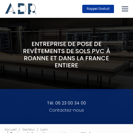
Aller
au
Rappel Gratuit
contenu
principal
ENTREPRISE DE POSE DE
REVÊTEMENTS DE SOLS PVC À
ROANNE ET DANS LA FRANCE
ENTIERE
Tél. 06 23 00 34 00
Contactez-nous
Accueil
Secteur
Lyon