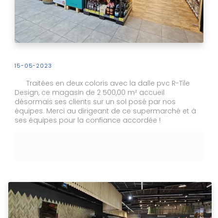
15-05-2023
Traitées en deux coloris avec la dalle pvc R-Tile
Design, ce magasin de 2 500,00 m² accueil
désormais ses clients sur un sol posé par nos
équipes. Merci au dirigeant de ce supermarché et à
ses équipes pour la confiance accordée !